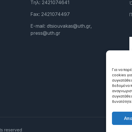
Τηλ: 2421074641
Ό
Fax: 2421074497
Π
E-mail: dtsiouvakas@uth.gr,
press@uth.gr
Για να παρ
cookies γι
συγκατάθεσ
δεδομένα π
αναγνωριστ
συγκατάθεσ
δυνατότητε
Απ
ts reserved