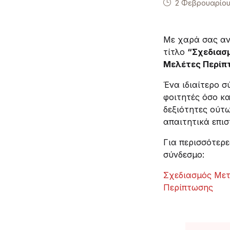
ΔΙΠΛΩ
2 Φεβρουαρίου
Με χαρά σας αν
τίτλο
“Σχεδιασ
Μελέτες Περίπ
Ένα ιδιαίτερο 
φοιτητές όσο κα
δεξιότητες ούτ
απαιτητικά επισ
Για περισσότερ
σύνδεσμο:
Σχεδιασμός Μετ
Περίπτωσης