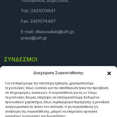
Τσιουβάκας Δημήτριος
Τηλ: 2421074641
Fax: 2421074497
E-mail: dtsiouvakas@uth.gr,
press@uth.gr
ΣΎΝΔΕΣΜΟΙ
Πολιτική Απορρήτου
Διαχείριση Συγκατάθεσης
Όροι και προϋποθέσεις
Για να παρέχουμε την καλύτερη εμπειρία, χρησιμοποιούμε
τεχνολογίες όπως cookies για την αποθήκευση ή/και την πρόσβαση
Πολιτική Cookies (ΕΕ)
σε πληροφορίες συσκευών. Η συγκατάθεση για τις εν λόγω
τεχνολογίες θα μας επιτρέψει να επεξεργαστούμε δεδομένα
προσωπικού χαρακτήρα, όπως συμπεριφορά περιήγησης ή μοναδικά
αναγνωριστικά σε αυτόν τον ιστότοπο. Η μη συγκατάθεση ή η
ανάκληση της συγκατάθεσης, μπορεί να επηρεάσει αρνητικά
ορισμένες λειτουργίες και δυνατότητες.