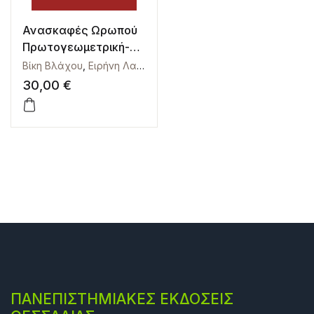
Ανασκαφές Ωρωπού
Πρωτογεωμετρική-
Υποπρωτογεωμετρικ
Βίκη Βλάχου
,
Ειρήνη Λαιμού
,
Μαζαράκης Αινιάν Αλέξανδρο
ή Περίοδος (10ος –
30,00
€
9ος αι. π.Χ.)
ΠΑΝΕΠΙΣΤΗΜΙΑΚΕΣ ΕΚΔΟΣΕΙΣ