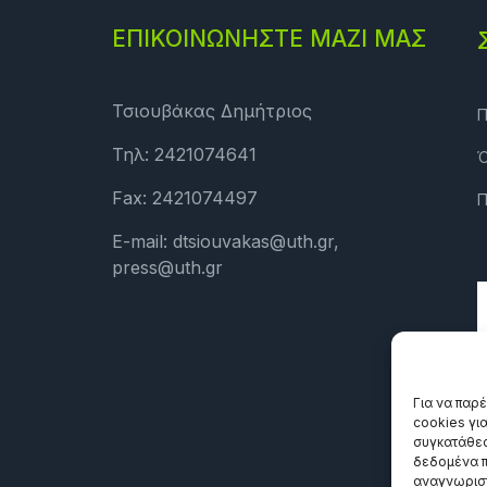
ΕΠΙΚΟΙΝΩΝΗΣΤΕ ΜΑΖΙ ΜΑΣ
Τσιουβάκας Δημήτριος
Π
Τηλ: 2421074641
Ό
Fax: 2421074497
Π
E-mail: dtsiouvakas@uth.gr,
press@uth.gr
Για να παρ
cookies γι
συγκατάθεσ
δεδομένα π
αναγνωριστ