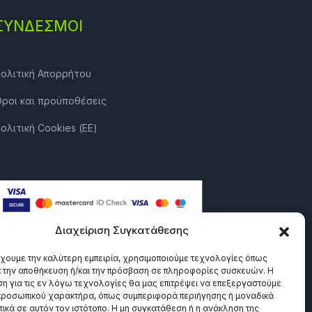
ΣΎΝΔΕΣΜΟΙ
ολιτική Απορρήτου
ροι και προϋποθέσεις
ολιτική Cookies (ΕΕ)
Διαχείριση Συγκατάθεσης
έχουμε την καλύτερη εμπειρία, χρησιμοποιούμε τεχνολογίες όπως
α την αποθήκευση ή/και την πρόσβαση σε πληροφορίες συσκευών. Η
η για τις εν λόγω τεχνολογίες θα μας επιτρέψει να επεξεργαστούμε
ροσωπικού χαρακτήρα, όπως συμπεριφορά περιήγησης ή μοναδικά
ικά σε αυτόν τον ιστότοπο. Η μη συγκατάθεση ή η ανάκληση της