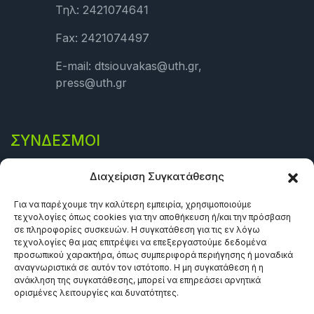
Τηλ: 2421074641
Fax: 2421074497
E-mail: dtsiouvakas@uth.gr,
press@uth.gr
ΣΎΝΔΕΣΜΟΙ
Πολιτική Απορρήτου
Διαχείριση Συγκατάθεσης
Όροι και προϋποθέσεις
Για να παρέχουμε την καλύτερη εμπειρία, χρησιμοποιούμε
τεχνολογίες όπως cookies για την αποθήκευση ή/και την πρόσβαση
Πολιτική Cookies (ΕΕ)
σε πληροφορίες συσκευών. Η συγκατάθεση για τις εν λόγω
τεχνολογίες θα μας επιτρέψει να επεξεργαστούμε δεδομένα
προσωπικού χαρακτήρα, όπως συμπεριφορά περιήγησης ή μοναδικά
αναγνωριστικά σε αυτόν τον ιστότοπο. Η μη συγκατάθεση ή η
ανάκληση της συγκατάθεσης, μπορεί να επηρεάσει αρνητικά
ορισμένες λειτουργίες και δυνατότητες.