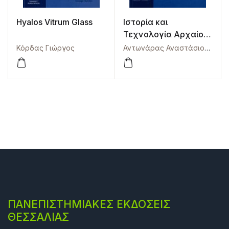
Hyalos Vitrum Glass
Ιστορία και
Τεχνολογία Αρχαίου
Γυαλιού
Κόρδας Γιώργος
Αντωνάρας Αναστάσιος
,
Κόρ
ΠΑΝΕΠΙΣΤΗΜΙΑΚΕΣ ΕΚΔΟΣΕΙΣ
ΘΕΣΣΑΛΙΑΣ