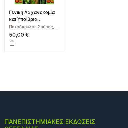
Γενική Λαχανοκομία
και Υπαίθρια
Καλλιέργεια
Πετρόπουλος Σπύρος
,
Χα Ιμπραχίμ Αβραάμ
Λαχανικών
50,00
€
ΠΑΝΕΠΙΣΤΗΜΙΑΚΕΣ ΕΚΔΟΣΕΙΣ