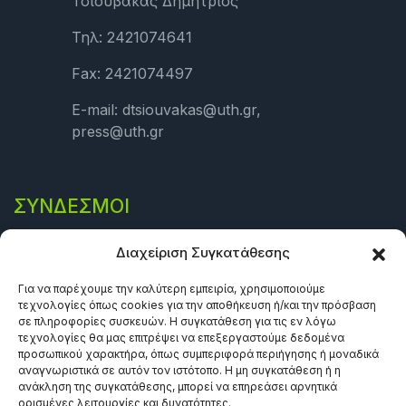
Τσιουβάκας Δημήτριος
Τηλ: 2421074641
Fax: 2421074497
E-mail: dtsiouvakas@uth.gr,
press@uth.gr
ΣΎΝΔΕΣΜΟΙ
Πολιτική Απορρήτου
Διαχείριση Συγκατάθεσης
Όροι και προϋποθέσεις
Για να παρέχουμε την καλύτερη εμπειρία, χρησιμοποιούμε
τεχνολογίες όπως cookies για την αποθήκευση ή/και την πρόσβαση
Πολιτική Cookies (ΕΕ)
σε πληροφορίες συσκευών. Η συγκατάθεση για τις εν λόγω
τεχνολογίες θα μας επιτρέψει να επεξεργαστούμε δεδομένα
προσωπικού χαρακτήρα, όπως συμπεριφορά περιήγησης ή μοναδικά
αναγνωριστικά σε αυτόν τον ιστότοπο. Η μη συγκατάθεση ή η
ανάκληση της συγκατάθεσης, μπορεί να επηρεάσει αρνητικά
ορισμένες λειτουργίες και δυνατότητες.