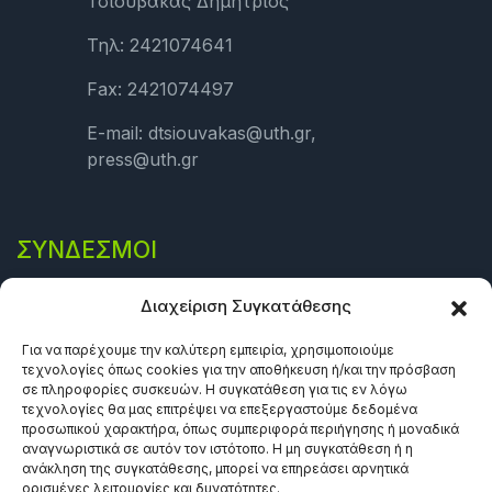
Τσιουβάκας Δημήτριος
Τηλ: 2421074641
Fax: 2421074497
E-mail: dtsiouvakas@uth.gr,
press@uth.gr
ΣΎΝΔΕΣΜΟΙ
Πολιτική Απορρήτου
Διαχείριση Συγκατάθεσης
Όροι και προϋποθέσεις
Για να παρέχουμε την καλύτερη εμπειρία, χρησιμοποιούμε
τεχνολογίες όπως cookies για την αποθήκευση ή/και την πρόσβαση
Πολιτική Cookies (ΕΕ)
σε πληροφορίες συσκευών. Η συγκατάθεση για τις εν λόγω
τεχνολογίες θα μας επιτρέψει να επεξεργαστούμε δεδομένα
προσωπικού χαρακτήρα, όπως συμπεριφορά περιήγησης ή μοναδικά
αναγνωριστικά σε αυτόν τον ιστότοπο. Η μη συγκατάθεση ή η
ανάκληση της συγκατάθεσης, μπορεί να επηρεάσει αρνητικά
ορισμένες λειτουργίες και δυνατότητες.