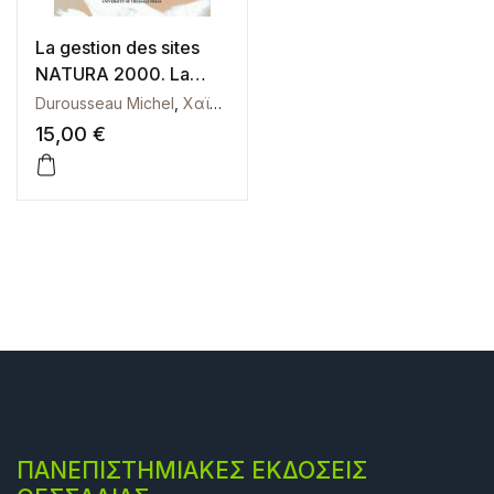
La gestion des sites
NATURA 2000. La
mise en place des
Durousseau Michel
,
Χαϊνταρλής Μάριος
,
Χριστοπούλου Όλ
cadres Nationaux
15,00
€
ΠΑΝΕΠΙΣΤΗΜΙΑΚΕΣ ΕΚΔΟΣΕΙΣ