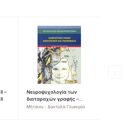
Ι –
Νευροψυχολογία των
Ο κόσμος
IΙ
διαταραχών γραφής –
Πληθυσμ
Καθρεπτική γραφή
της Σύγ
Μήτσιου - Δακτυλά Γλυκερία
Βασίλειος
15,00
€