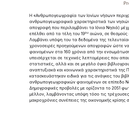
Pr
Η «Ανθρωπογεωγραφία των Ιονίων νήσων» περιγρά
ανθρωπογεωγραφικά χαρακτηριστικά των νησιών τ
απογραφή που περιλαμβάνει τα Ιόνια Νησιά) μέχρι
ου
επέλθει από τα τέλη του 19
αιώνα, σε θεσμούς 
Λαμβάνει υπόψη του τα δεδομένα της τελευταία
χρονοσειρές προηγούμενων απογραφών ώστε να 
φαινομένων στα 160 χρόνια από την ενσωμάτωση 
υπεισέρχεται σε τεχνικές λεπτομέρειες που απαιτ
στατιστικές, αλλά και σε μεγάλο όγκο βιβλιογρα
αναπτυξιακά και κοινωνικά χαρακτηριστικά της Π
κατασκευάστηκαν ειδικά για τις ανάγκες του βιβ
ανθρωπογεωγραφικών φαινομένων σε επίπεδο Νομ
Δημογραφικές προβολές με ορίζοντα το 2051 φωτ
μέλλον, λαμβάνοντας υπόψη τόσο τις τρέχουσες 
μακροχρόνιες συνέπειες της οικονομικής κρίσης 