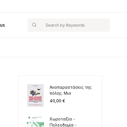
Search
 us
Αναπαραστάσεις της
πόλης. Μια
παιδαγωγική για την
40,00
€
κατάκτηση της πόλης
Χωροταξία -
Πολεοδομία -