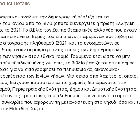
oduct Details
φει και αναλύει την δημογραφική εξέλιξη και τα
ου Ιονίου από το 1870 (οπότε διενεργείτε η πρώτη Ελληνική
 το 2021. Το βιβλίο τονίζει τις θεαματικές αλλαγές που έχουν
και κοινωνικές δομές που επί αιώνες παρέμεναν αμετάβλητοι.
ς απογραφής πληθυσμού (2021) και τα ενσωματώνει σε
διαφανούν οι μακροχρόνιες τάσεις των δημογραφικών
των νησιών στον εθνικό κορμό. Γραμμένο έτσι ώστε να μην
ούν εξειδικευμένες γνώσεις, το βιβλίο βασίζεται σε επίσημες
φίας για να σκιαγραφήσει τα πληθυσμιακά, οικονομικά-
εριφέρειας των Ιονίων νήσων. Μια σειρά από Χάρτες, οι οποίοι
λίου, δείχνουν παραστατικά τις χωρικές διακυμάνσεις των
ού, Περιφερειακής Ενότητας, Δήμου και Δημοτικής Ενότητας.
ίζουν τις προοπτικές του πληθυσμού των νησιών στο ορατό
συγκυρίες που αφορούν τη μετανάστευση στα νησιά, όσο και τ
στον Ελλαδικό Χώρο.