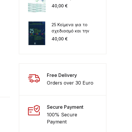
Περιβάλλον στον 21ο
40,00
€
αιώνα. Ελλάδα -
Μεσόγειος
25 Κείμενα για το
σχεδιασμό και την
ανάπτυξη του χώρου
40,00
€
Συλλογικός τόμος για
τα 20 χρόνια
λειτουργίας του
ΤΜΧΠΠΑ
Free Delivery
Orders over 30 Euro
Secure Payment
100% Secure
Payment