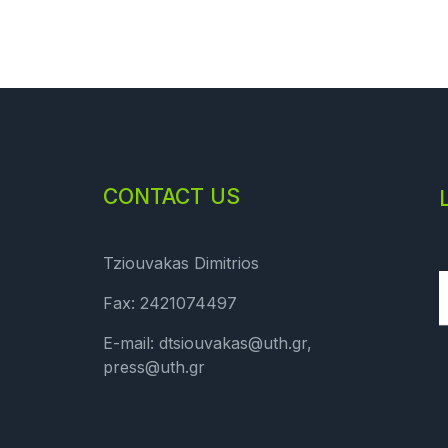
CONTACT US
Tziouvakas Dimitrios
Fax: 2421074497
E-mail: dtsiouvakas@uth.gr,
press@uth.gr