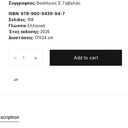
Συγγραφέας:
Βασίλειος Σ. Γαβαλάς
ISBN: 978-960-9439-94-7
Σελίδες:
158
Γλώσσα:
Ελληνική
Έτος έκδοσης:
2025
Διαστάσεις:
17Χ24 cm
Ανθρωπογεωγραφία των Ιονίων νήσων quantity
Add to cart
Compare
scription