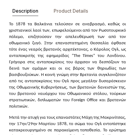
Description
Product Details
Το 1878 τα Βαλκάνια τελούσαν σε αναβρασμό, καθώς οι
χριστιανικοί λαοί των, επωφελούμενοι από τον Ρωσοτουρκικό
πόλεμο, επιζητούσαν την απελευθέρωσή των από τον
οθωμανικό ζυγό. Στην επαναστατημένη Θεσσαλία έφθασε
τότε ένας νεαρός βρετανός αρχιτέκτονας, ο Κάρολος Ογλ, ως
ανταποκριτής της εφημερίδας “The Times” του Λονδίνου.
Γρήγορα στις ανταποκρίσεις του άρχισαν να δεσπόζουν τα
δεινά των αμάχων και οι εις βάρος των θηριωδίες των
βασιβουζούκων. Η κοινή γνώμη στην Βρετανία συγκλονιζόταν
από τις ανταποκρίσεις του Ογλ προς μεγάλην δυσαρέσκειαν
της Οθωμανικής Κυβερνήσεως, των βρετανών δανειστών της,
του βρετανού ναυάρχου του Οθωμανικού στόλου, τούρκων
στρατιωτικών, διπλωματών του Foreign Office και βρετανών
πολιτικών.
Μετά την ατυχή για τους επαναστάτες Μάχη της Μακρινίτσας,
την 17ην/29ην Μαρτίου 1878, το σώμα του Ογλ εντοπίστηκε
κατακρεουργημένο σε παρακείμενη τοποθεσία. Το ερώτημα