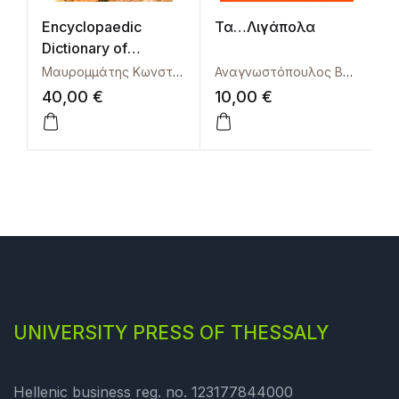
Encyclopaedic
Τα…Λιγάπολα
Κ
Dictionary of
Astronomy
Μαυρομμάτης Κωνσταντίνος
Αναγνωστόπουλος Βασίλειος
Γ
40,00
€
10,00
€
3
UNIVERSITY PRESS OF THESSALY
Hellenic business reg. no. 123177844000