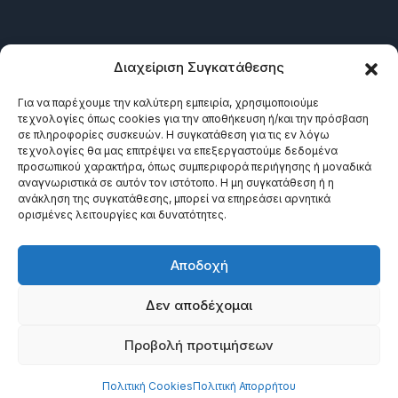
LINKS
Διαχείριση Συγκατάθεσης
Για να παρέχουμε την καλύτερη εμπειρία, χρησιμοποιούμε
τεχνολογίες όπως cookies για την αποθήκευση ή/και την πρόσβαση
σε πληροφορίες συσκευών. Η συγκατάθεση για τις εν λόγω
τεχνολογίες θα μας επιτρέψει να επεξεργαστούμε δεδομένα
προσωπικού χαρακτήρα, όπως συμπεριφορά περιήγησης ή μοναδικά
αναγνωριστικά σε αυτόν τον ιστότοπο. Η μη συγκατάθεση ή η
ανάκληση της συγκατάθεσης, μπορεί να επηρεάσει αρνητικά
ορισμένες λειτουργίες και δυνατότητες.
©2024 Πανεπιστημιακές Εκδόσεις Θεσσαλία. All rights
Αποδοχή
reserved
Δεν αποδέχομαι
Select at least 2 products
Προβολή προτιμήσεων
to compare
Πολιτική Cookies
Πολιτική Απορρήτου