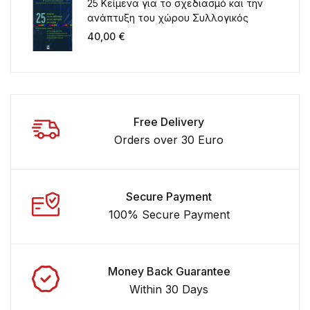
25 Κείμενα για το σχεδιασμό και την
ανάπτυξη του χώρου Συλλογικός
τόμος για τα 20 χρόνια λειτουργίας
40,00
€
του ΤΜΧΠΠΑ
Free Delivery
Orders over 30 Euro
Secure Payment
100% Secure Payment
Money Back Guarantee
Within 30 Days