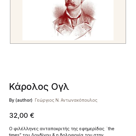
Κάρολος Ογλ
By (author)
Γεώργιος Ν. Αντωνακόπουλος
32,00
€
Ο φιλέλληνες ανταποκριτής της εφημερίδας ¨the
times” του Λονδίνου & η δολοφονία του στην