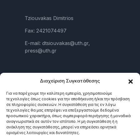
Tziouvakas Dimitrios
Fax: 2421074497
E-mail: dtsiouvakas@uth.gr,
press@uth.gr
LINKS
Διαχείριση Συγκατάθεσης
Για να παρέχουμε την καλύτερη εμπειρία, χρησιμοποιούμε
τεχνολογίες όπως cookies για την αποθήκευση ή/και την πρόσβαση
σε πληροφορίες συσκευών. Η συγκατάθεση για τις εν λόγω
τεχνολογίες θα μας επιτρέψει να επεξεργαστούμε δεδομένα
προσωπικού χαρακτήρα, όπως συμπεριφορά περιήγησης ή μοναδικά
αναγνωριστικά σε αυτόν τον ιστότοπο. Η μη συγκατάθεση ή η
ανάκληση της συγκατάθεσης, μπορεί να επηρεάσει αρνητικά
ορισμένες λειτουργίες και δυνατότητες.