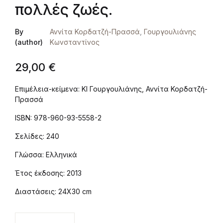
πολλές ζωές.
By
Αννίτα Κορδατζή-Πρασσά
,
Γουργουλιάνης
(author)
Κωνσταντίνος
29,00
€
Επιμέλεια-κείμενα: ΚΙ Γουργουλιάνης, Αννίτα Κορδατζή-
Πρασσά
ISBN: 978-960-93-5558-2
Σελίδες: 240
Γλώσσα: Ελληνικά
Έτος έκδοσης: 2013
Διαστάσεις: 24Χ30 cm
Tο πρώτο ορεινό σανατόριο. Ένας αγώνας πολλές 