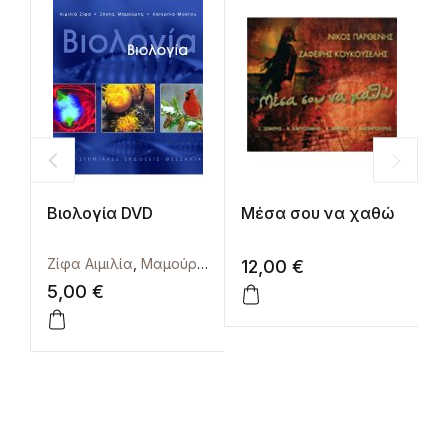
Βιολογία DVD
Μέσα σου να χαθώ
Ε
α
Ε
Ζίφα Αιμιλία
,
Μαμούρης Ζήσης
,
Μούτου Κατερίνα
Ζ
12,00
€
γ
5,00
€
1
τ
Θ