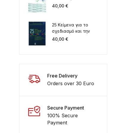
Περιβάλλον στον 21ο
40,00
€
αιώνα. Ελλάδα -
Μεσόγειος
25 Κείμενα για το
σχεδιασμό και την
ανάπτυξη του χώρου
40,00
€
Συλλογικός τόμος για
τα 20 χρόνια
λειτουργίας του
ΤΜΧΠΠΑ
Free Delivery
Orders over 30 Euro
Secure Payment
100% Secure
Payment