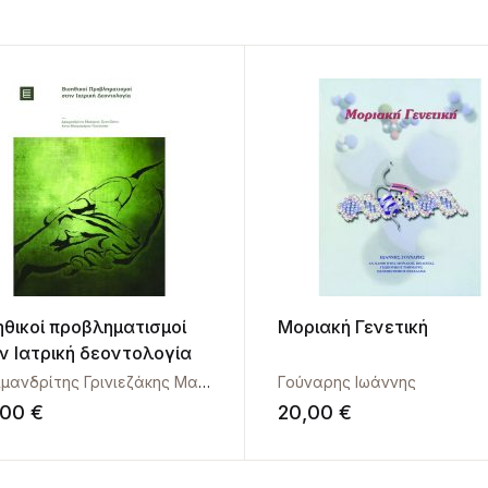
ηθικοί προβληματισμοί
Μοριακή Γενετική
ν Ιατρική δεοντολογία
,
Λαζαρίδης Μιλτιάδης
,
Λαμπρόπουλος Νίκος
Αρχιμανδρίτης Γρινιεζάκης Μακάριος
,
Μαυροφόρου - Γιαννούκα Άνν
Γούναρης Ιωάννης
,00
€
20,00
€