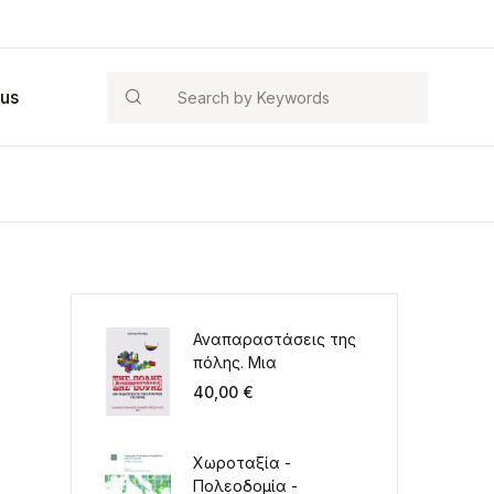
Search
 us
Αναπαραστάσεις της
πόλης. Μια
παιδαγωγική για την
40,00
€
κατάκτηση της πόλης
Χωροταξία -
Πολεοδομία -