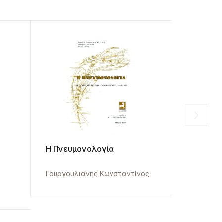
Η Πνευμονολογία
Διακυττα
Μεταγωγ
α
Γουργουλιάνης Κωνσταντίνος
Ζίφα Αιμι
80,00
€