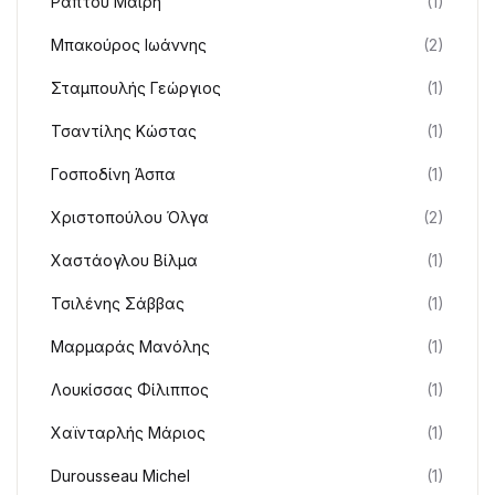
Ράπτου Μαίρη
(1)
Μπακούρος Ιωάννης
(2)
Σταμπουλής Γεώργιος
(1)
Τσαντίλης Κώστας
(1)
Γοσποδίνη Άσπα
(1)
Χριστοπούλου Όλγα
(2)
Χαστάογλου Βίλμα
(1)
Τσιλένης Σάββας
(1)
Μαρμαράς Μανόλης
(1)
Λουκίσσας Φίλιππος
(1)
Χαϊνταρλής Μάριος
(1)
Durousseau Michel
(1)