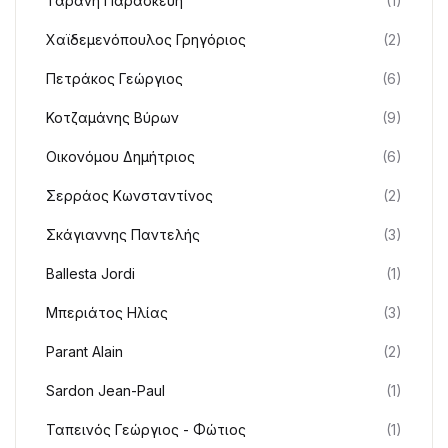
Ταράνη Παρασκευή
(1)
Χαϊδεμενόπουλος Γρηγόριος
(2)
Πετράκος Γεώργιος
(6)
Κοτζαμάνης Βύρων
(9)
Οικονόμου Δημήτριος
(6)
Σερράος Κωνσταντίνος
(2)
Σκάγιαννης Παντελής
(3)
Ballesta Jordi
(1)
Μπεριάτος Ηλίας
(3)
Parant Alain
(2)
Sardon Jean-Paul
(1)
Ταπεινός Γεώργιος - Φώτιος
(1)