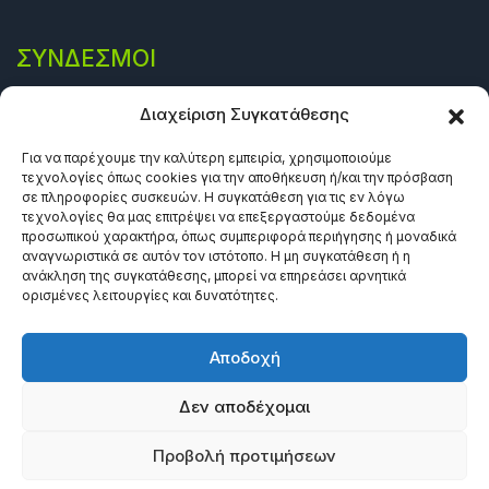
ΣΎΝΔΕΣΜΟΙ
Πολιτική Απορρήτου
Διαχείριση Συγκατάθεσης
Όροι και προϋποθέσεις
Για να παρέχουμε την καλύτερη εμπειρία, χρησιμοποιούμε
τεχνολογίες όπως cookies για την αποθήκευση ή/και την πρόσβαση
Πολιτική Cookies (ΕΕ)
σε πληροφορίες συσκευών. Η συγκατάθεση για τις εν λόγω
τεχνολογίες θα μας επιτρέψει να επεξεργαστούμε δεδομένα
προσωπικού χαρακτήρα, όπως συμπεριφορά περιήγησης ή μοναδικά
αναγνωριστικά σε αυτόν τον ιστότοπο. Η μη συγκατάθεση ή η
ανάκληση της συγκατάθεσης, μπορεί να επηρεάσει αρνητικά
ορισμένες λειτουργίες και δυνατότητες.
Αποδοχή
Δεν αποδέχομαι
©2024 Πανεπιστημιακές Εκδόσεις Θεσσαλία. All rights
Προβολή προτιμήσεων
reserved