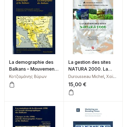
La demographie des
La gestion des sites
Balkans – Mouvements
NATURA 2000. La
migratoires et
mise en place des
Κοτζαμάνης Βύρων
Durousseau Michel
,
Χαϊνταρλής Μάριος
repartition spatiale de
cadres Nationaux
15,00
€
la population