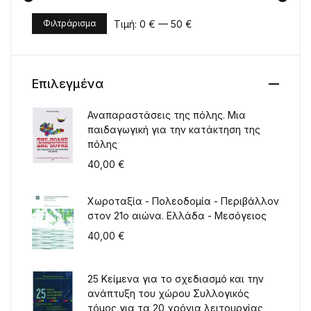
Τιμή:
0 €
—
50 €
Φιλτράρισμα
Ελάχιστη τιμή
Μέγιστη τιμή
Επιλεγμένα
Αναπαραστάσεις της πόλης. Μια
παιδαγωγική για την κατάκτηση της
πόλης
40,00
€
Χωροταξία - Πολεοδομία - Περιβάλλον
στον 21ο αιώνα. Ελλάδα - Μεσόγειος
40,00
€
25 Κείμενα για το σχεδιασμό και την
ανάπτυξη του χώρου Συλλογικός
τόμος για τα 20 χρόνια λειτουργίας