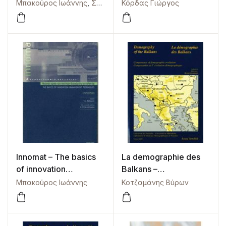
the European
Μπακούρος Ιωάννης
,
Σκάγιαννης Παντελής
Κόρδας Γιώργος
,
Σταμπουλής Γ
periphery. A research
agenda
Innomat – The basics
La demographie des
of innovation
Balkans –
management
Composantes de
Μπακούρος Ιωάννης
Κοτζαμάνης Βύρων
techniques
l’evolution
demographique