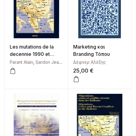
Les mutations de la
Marketing και
decennie 1990 et
Branding Τόπου
l’avenir
Parant Alain
,
Sardon Jean-Paul
Δέφνερ Αλέξης
demographique des
25,00
€
Balkans