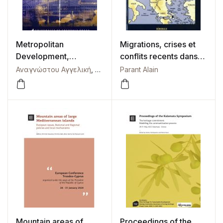
Metropolitan
Migrations, crises et
Development,
conflits recents dans
Cooperation and
les Balkans
Αναγνώστου Αγγελική
,
Αρβανιτίδης Πασχάλης
Parant Alain
,
Κότιος Άγγε
Cohesion in
Southeastern Europe –
Evidence from Skopje,
Sofia, Thessaloniki and
Tirana
Mountain areas of
Proceedings of the