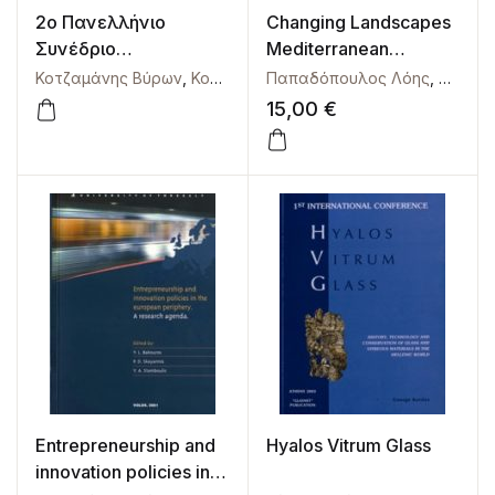
2ο Πανελλήνιο
Changing Landscapes
Συνέδριο
Mediterranean
Πολεοδομίας,
Sensitive Areas Design
Κοτζαμάνης Βύρων
,
Κούγκολος Αθανάσιος
Παπαδόπουλος Λόης
,
Μπεριάτος Ηλί
,
Παπαδ
Χωροταξίας και
15,00
€
Περιφερειακής
Ανάπτυξης. Πρακτικά.
Entrepreneurship and
Hyalos Vitrum Glass
innovation policies in