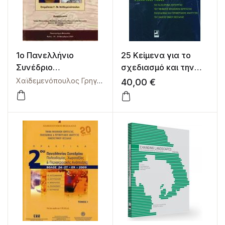
1ο Πανελλήνιο
25 Κείμενα για το
Συνέδριο
σχεδιασμό και την
Μεταλλικών Υλικών.
ανάπτυξη του χώρου
Χαϊδεμενόπουλος Γρηγόριος
40,00
€
Πρακτικά
Συλλογικός τόμος για
τα 20 χρόνια
λειτουργίας του
ΤΜΧΠΠΑ