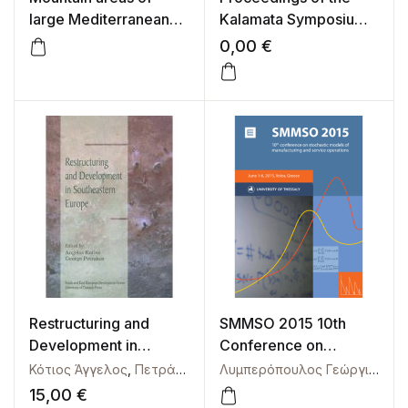
large Mediterranean
Kalamata Symposium /
islands
The heritage
0,00
€
commitment:
Modelling the
communitisation
process. 28-31 May
2022, Kalamata –
Greece
Restructuring and
SMMSO 2015 10th
Development in
Conference on
Southeastern Europe
Stochastic Models of
Κότιος Άγγελος
,
Πετράκος Γεώργιος
Λυμπερόπουλος Γεώργιος
Manufacturing and
15,00
€