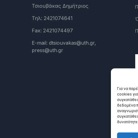
Τσιουβάκας Δημήτριος
Π
Τηλ: 2421074641
Ό
Fax: 2421074497
Π
E-mail: dtsiouvakas@uth.gr,
press@uth.gr
Για να παρ
cookies γι
συγκατάθεσ
δεδομένα π
αναγνωριστ
συγκατάθεσ
δυνατότητε