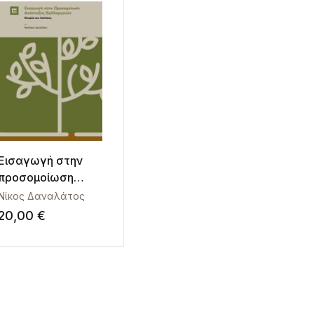
Εισαγωγή στην
προσομοίωση
ανάπτυξης
Νίκος Δαναλάτος
καλλιεργειών.
20,00
€
Θεωρία και
ασκήσεις