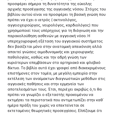
προσφέρει σήμερα τη δυνατότητα της εύκολης
αρχικής προσέγγισης της αγγειακής νόσου. Στόχος του
βιβλίου αυτού είναι να προσφέρει τη βασική γνώση που
πρέπει να έχει ο ιατρός ( ακτινολόγος,
αγγειοχειρούργος, νευρολόγος, καρδιολόγος) που
χρησιμοποιεί τους υπέρηχους για τη διάγνωση και την
παρακολούθηση ασθενών με αγγειακή νόσο. Η
υπερηχογραφική εξέταση του αγγειακού συστήματος
δεν βασίζεται μόνο στην ανατομική απεικόνιση αλλά
απαιτεί γνώσεις αιμοδυναμικής και χειρουργικής
παθολογίας, καθώς και την αδρή γνώση των
κυριότερων επεμβάσεων στο αρτηριακό και φλεβικό
δίκτυο. Το βιβλίο αυτό έχει γραφεί από διακεκριμένους
επιστήμονες στον τομέα, με μεγάλη εμπειρία στην
εκτέλεση των αναίμακτων διαγνωστικών μεθόδων στις
αγγειακές παθήσεις και στην ερμηνεία των
αποτελεσμάτων τους. Έτσι, περιέχει ακριβώς ό,τι θα
πρέπει να γνωρίζει ο εξεταστής προκειμένου να
εκτιμήσει τα περιστατικά που αντιμετωπίζει στην καθ΄
ημέρα πράξη του χωρίς να επεκτείνεται σε
εκτεταμένες θεωρητικές προσεγγίσεις. Ελπίζουμε ότι