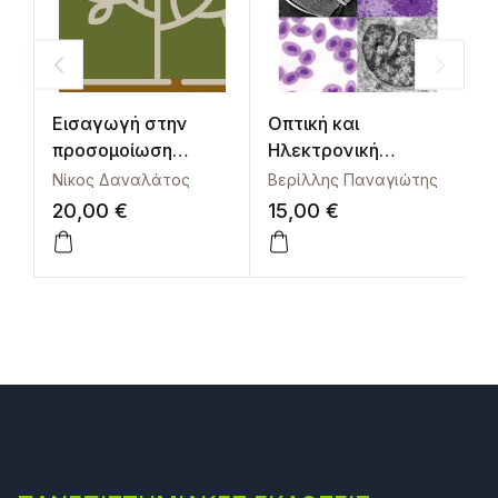
Εισαγωγή στην
Οπτική και
Μ
προσομοίωση
Ηλεκτρονική
ανάπτυξης
Μικροσκοπία
Νίκος Δαναλάτος
Βερίλλης Παναγιώτης
Γ
καλλιεργειών.
20,00
€
15,00
€
2
Θεωρία και
ασκήσεις