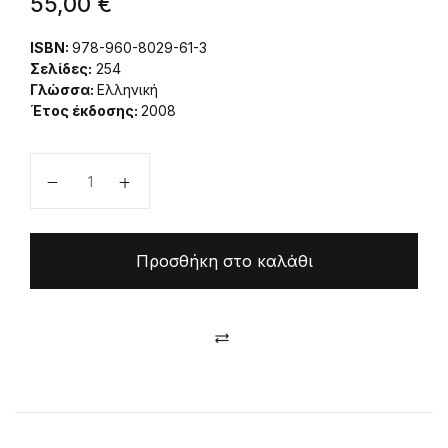
55,00
€
ISBN:
978-960-8029-61-3
Σελίδες:
254
Γλώσσα:
Ελληνική
Έτος έκδοσης:
2008
Βιοσυνθέσεις και Μηχανισμοί Βιολογικών Μετατ
Προσθήκη στο καλάθι
Compare