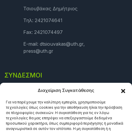
Τσιουβάκας Δημήτριος
Τηλ: 2421074641
Fax: 2421074497
E-mail: dtsiouvakas@uth.gr,
press@uth.gr
ΣΎΝΔΕΣΜΟΙ
Πολιτική Απορρήτου
Διαχείριση Συγκατάθεσης
Όροι και προϋποθέσεις
Για να παρέχουμε την καλύτερη εμπειρία, χρησιμοποιούμε
τεχνολογίες όπως cookies για την αποθήκευση ή/και την πρόσβαση
Πολιτική Cookies (ΕΕ)
σε πληροφορίες συσκευών. Η συγκατάθεση για τις εν λόγω
τεχνολογίες θα μας επιτρέψει να επεξεργαστούμε δεδομένα
προσωπικού χαρακτήρα, όπως συμπεριφορά περιήγησης ή μοναδικά
αναγνωριστικά σε αυτόν τον ιστότοπο. Η μη συγκατάθεση ή η