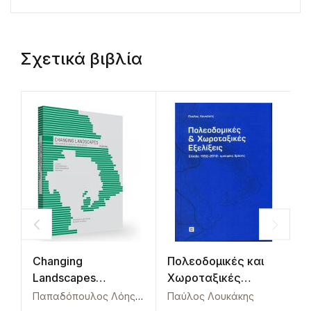
Σχετικά βιβλία
Changing
Πολεοδομικές και
Η
Landscapes
Χωροταξικές
κ
Mediterranean
Εξελίξεις Ελλάδα
Χ
Παπαδόπουλος Λόης
,
Παπαδόπουλος Σπύρος
Παύλος Λουκάκης
,
Τρόβα Βά
G