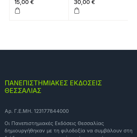
Sensitive Areas
1952- 2012:
τ
15,00
€
30,00
€
1
Design
εμπειρίες δράσεις
ΠΑΝΕΠΙΣΤΗΜΙΑΚΕΣ ΕΚΔΟΣΕΙΣ
ΘΕΣΣΑΛΙΑΣ
Αρ. Γ.Ε.ΜΗ. 123177844000
Οι Πανεπιστημιακές Εκδόσεις Θεσσαλίας
δημιουργήθηκαν με τη φιλοδοξία να συμβάλουν στη