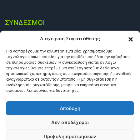
ΣΎΝΔΕΣΜΟΙ
Πολιτική Απορρήτου
Διαχείριση Συγκατάθεσης
Όροι και προϋποθέσεις
Για να παρέχουμε την καλύτερη εμπειρία, χρησιμοποιούμε
τεχνολογίες όπως cookies για την αποθήκευση ή/και την πρόσβαση
Πολιτική Cookies (ΕΕ)
σε πληροφορίες συσκευών. Η συγκατάθεση για τις εν λόγω
τεχνολογίες θα μας επιτρέψει να επεξεργαστούμε δεδομένα
προσωπικού χαρακτήρα, όπως συμπεριφορά περιήγησης ή μοναδικά
αναγνωριστικά σε αυτόν τον ιστότοπο. Η μη συγκατάθεση ή η
ανάκληση της συγκατάθεσης, μπορεί να επηρεάσει αρνητικά
ορισμένες λειτουργίες και δυνατότητες.
Αποδοχή
Δεν αποδέχομαι
©2024 Πανεπιστημιακές Εκδόσεις Θεσσαλία. All rights
Προβολή προτιμήσεων
reserved