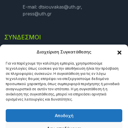
E-mail: dtsiouvakas@uth.gr,
press@uth.gr
ΣΎΝΔΕΣΜΟΙ
Πολιτική Απορρήτου
Διαχείριση Συγκατάθεσης
Όροι και προϋποθέσεις
Για να παρέχουμε την καλύτερη εμπειρία, χρησιμοποιούμε
τεχνολογίες όπως cookies για την αποθήκευση ή/και την πρόσβαση
Πολιτική Cookies (ΕΕ)
σε πληροφορίες συσκευών. Η συγκατάθεση για τις εν λόγω
τεχνολογίες θα μας επιτρέψει να επεξεργαστούμε δεδομένα
προσωπικού χαρακτήρα, όπως συμπεριφορά περιήγησης ή μοναδικά
αναγνωριστικά σε αυτόν τον ιστότοπο. Η μη συγκατάθεση ή η
ανάκληση της συγκατάθεσης, μπορεί να επηρεάσει αρνητικά
ορισμένες λειτουργίες και δυνατότητες.
Αποδοχή