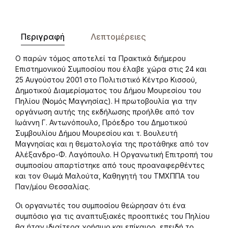
Περιγραφή
Λεπτομέρειες
Ο παρών τόμος αποτελεί τα Πρακτικά διήμερου
Επιστημονικού Συμποσίου που έλαβε χώρα στις 24 και
25 Αυγούστου 2001 στο Πολιτιστικό Κέντρο Κισσού,
Δημοτικού Διαμερίσματος του Δήμου Μουρεσίου του
Πηλίου (Νομός Μαγνησίας). Η πρωτοβουλία για την
οργάνωση αυτής της εκδήλωσης προήλθε από τον
Ιωάννη Γ. Αντωνόπουλο, Πρόεδρο του Δημοτικού
Συμβουλίου Δήμου Μουρεσίου και τ. Βουλευτή
Μαγνησίας και η θεματολογία της προτάθηκε από τον
Αλέξανδρο-Φ. Λαγόπουλο. Η Οργανωτική Επιτροπή του
συμποσίου απαρτίστηκε από τους προαναφερθέντες
και τον Θωμά Μαλούτα, Καθηγητή του ΤΜΧΠΠΑ του
Παν/μίου Θεσσαλίας.
Οι οργανωτές του συμποσίου θεώρησαν ότι ένα
συμπόσιο για τις αναπτυξιακές προοπτικές του Πηλίου
θα ήταν ιδιαίτερα χρήσιμο και επίκαιρο, επειδή το