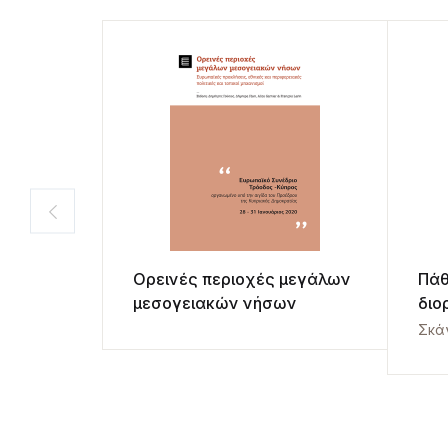
Ορεινές περιοχές μεγάλων
Πάθ
μεσογειακών νήσων
διο
παρ
Σκά
ενν
ιστ