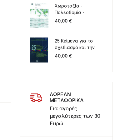
Χωροταξία -
Πολεοδομία -
Περιβάλλον στον 21ο
40,00
€
αιώνα. Ελλάδα -
Μεσόγειος
25 Κείμενα για το
σχεδιασμό και την
ανάπτυξη του χώρου
40,00
€
Συλλογικός τόμος για
τα 20 χρόνια
λειτουργίας του
ΤΜΧΠΠΑ
ΔΩΡΕΑΝ
ΜΕΤΑΦΟΡΙΚΑ
Για αγορές
μεγαλύτερες των 30
Ευρώ