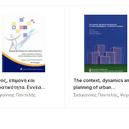
ος, επιμονή και
The context, dynamics a
ρατικότητα. Εννέα
planning of urban
άθυρα ευκαιρίας και
development: a collection
γιαννης Παντελής
Σκάγιαννης Παντελής
,
Ψυχάρης Ι
έα επιχειρηματικές
papers
ορίες