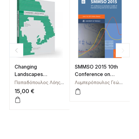
Changing
SMMSO 2015 10th
M
Landscapes
Conference on
B
Mediterranean
Stochastic Models of
Παπαδόπουλος Λόης
,
Παπαδόπουλος Σπύρος
,
Τρόβα Βά
Λυμπερόπουλος Γεώργιος
Δ
Sensitive Areas
Manufacturing and
15,00
€
2
Design
Service Operations