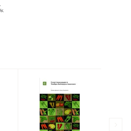
,
κής