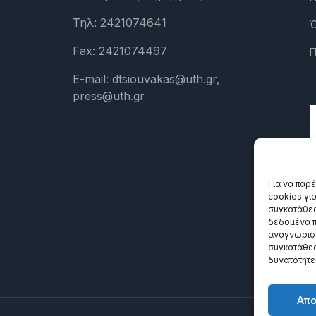
Τηλ: 2421074641
Ό
Fax: 2421074497
Π
E-mail: dtsiouvakas@uth.gr,
press@uth.gr
Για να παρ
cookies γι
συγκατάθεσ
δεδομένα π
αναγνωριστ
συγκατάθεσ
δυνατότητε
Απ