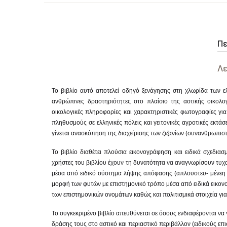
Πε
Λε
Το βιβλίο αυτό αποτελεί οδηγό ξενάγησης στη χλωρίδα των ε
ανθρώπινες δραστηριότητες στο πλαίσιο της αστικής οικολογ
οικολογικές πληροφορίες και χαρακτηριστικές φωτογραφίες για
πληθυσμούς σε ελληνικές πόλεις και γειτονικές αγροτικές εκτάσ
γίνεται ανασκόπηση της διαχείρισης των ζιζανίων (συνανθρωπιστ
Το βιβλίο διαθέτει πλούσια εικονογράφηση και ειδικά σχεδιασ
χρήστες του βιβλίου έχουν τη δυνατότητα να αναγνωρίσουν τυ
μέσα από ειδικό σύστημα λήψης απόφασης (απλουστευ- μένεη 
μορφή των φυτών με επιστημονικό τρόπο μέσα από ειδικά εικον
των επιστημονικών ονομάτων καθώς και πολιτισμικά στοιχεία γι
Το συγκεκριμένο βιβλίο απευθύνεται σε όσους ενδιαφέρονται να
δράσης τους στο αστικό και περιαστικό περιβάλλον (ειδικούς ε