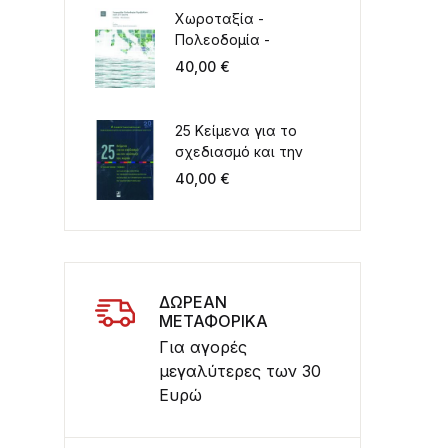
Χωροταξία -
Πολεοδομία -
Περιβάλλον στον 21ο
40,00
€
αιώνα. Ελλάδα -
Μεσόγειος
25 Κείμενα για το
σχεδιασμό και την
ανάπτυξη του χώρου
40,00
€
Συλλογικός τόμος για
τα 20 χρόνια
λειτουργίας του
ΤΜΧΠΠΑ
ΔΩΡΕΑΝ
ά στο αστικό και περιαστικό περιβάλλον ποσότητα
ΜΕΤΑΦΟΡΙΚΑ
Για αγορές
μεγαλύτερες των 30
Ευρώ