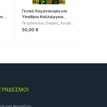
Γενική Λαχανοκομία και
Ιστοφυσι
υνα
Υπαίθρια Καλλιέργεια
καρκινοε
Λαχανικών
έκδοση,
Πετρόπουλος Σπύρος
,
Χα Ιμπραχίμ Αβραάμ
Παναγιώτ
εμπλουτ
50,00
€
40,00
€
ΣΎΝΔΕΣΜΟΙ
ολιτική Απορρήτου