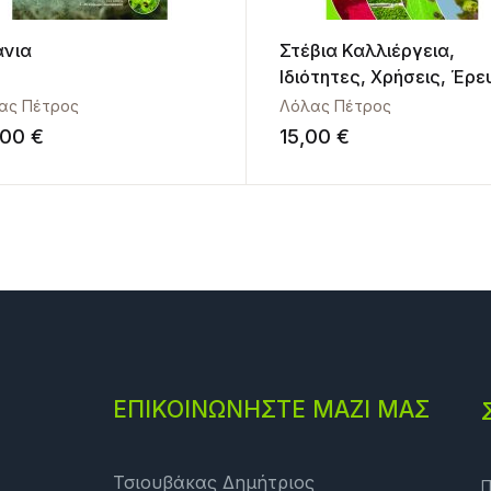
άνια
Στέβια Καλλιέργεια,
Ιδιότητες, Χρήσεις, Έρε
στην Ελλάδα
ας Πέτρος
Λόλας Πέτρος
,00
€
15,00
€
ΕΠΙΚΟΙΝΩΝΗΣΤΕ ΜΑΖΙ ΜΑΣ
Τσιουβάκας Δημήτριος
Π