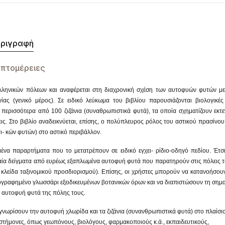
ριγραφή
πτομέρειες
λληνικών πόλεων και αναφέρεται στη διαχρονική σχέση των αυτοφυών φυτών με
ίας (γενικό μέρος). Σε ειδικό λεύκωμα του βιβλίου παρουσιάζονται βιολογικές
 περισσότερα από 100 ζιζάνια (συναθρωπιστικά φυτά), τα οποία σχηματίζουν εκτε
εις. Στο βιβλίο αναδεικνύεται, επίσης, ο πολύπλευρος ρόλος του αστικού πρασίνου
ι- κών φυτών) στο αστικό περιβάλλον.
μένα παραρτήματα που το μετατρέπουν σε ειδικό εγχει- ρίδιο-οδηγό πεδίου. Έτσι
χαία δείγματα από ευρέως εξαπλωμένα αυτοφυή φυτά που παρατηρούν στις πόλεις 
κλείδα ταξινομικού προσδιορισμού). Επίσης, οι χρήστες μπορούν να κατανοήσου
ογραφημένο γλωσσάρι εξειδικευμένων βοτανικών όρων και να διαπιστώσουν τη σημ
α αυτοφυή φυτά της πόλης τους.
 γνωρίσουν την αυτοφυή χλωρίδα και τα ζιζάνια (συνανθρωπιστικά φυτά) στο πλαίσι
πιστήμονες, όπως γεωπόνους, βιολόγους, φαρμακοποιούς κ.ά., εκπαιδευτικούς,