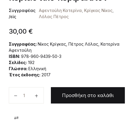
Συγγραφέας
Αφεντούλη Κατερίνα
,
Κρίγκας Νίκος
,
/είς
Λόλας Πέτρος
30,00
€
Συγγραφέας:
Νίκος Κρίγκας, Πέτρος Λόλας, Κατερίνα
Αφεντούλη
ISBN:
978-960-9439-50-3
Σελίδες:
192
Γλώσσα:
Ελληνική
Έτος έκδοσης:
2017
Ζιζάνια ελληνικών πόλεων: συνανθρωπιστικά φυτ
Προσθήκη στο καλάθι
Compare