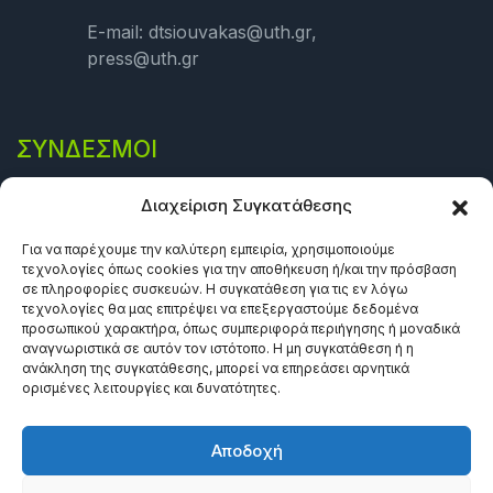
E-mail: dtsiouvakas@uth.gr,
press@uth.gr
ΣΎΝΔΕΣΜΟΙ
Πολιτική Απορρήτου
Διαχείριση Συγκατάθεσης
Όροι και προϋποθέσεις
Για να παρέχουμε την καλύτερη εμπειρία, χρησιμοποιούμε
τεχνολογίες όπως cookies για την αποθήκευση ή/και την πρόσβαση
Πολιτική Cookies (ΕΕ)
σε πληροφορίες συσκευών. Η συγκατάθεση για τις εν λόγω
τεχνολογίες θα μας επιτρέψει να επεξεργαστούμε δεδομένα
προσωπικού χαρακτήρα, όπως συμπεριφορά περιήγησης ή μοναδικά
αναγνωριστικά σε αυτόν τον ιστότοπο. Η μη συγκατάθεση ή η
ανάκληση της συγκατάθεσης, μπορεί να επηρεάσει αρνητικά
ορισμένες λειτουργίες και δυνατότητες.
Αποδοχή