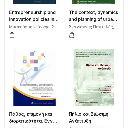
Entrepreneurship and
The context, dynamics
innovation policies in
and planning of urban
the European
development: a
Μπακούρος Ιωάννης
,
Σκάγιαννης Παντελής
Σκάγιαννης Παντελής
,
Σταμπουλής Γ
,
Ψυχάρ
periphery. A research
collection of papers
agenda
Πάθος, επιμονή και
Πήλιο και Βιώσιμη
διορατικότητα. Εννέα
Ανάπτυξη
παράθυρα ευκαιρίας