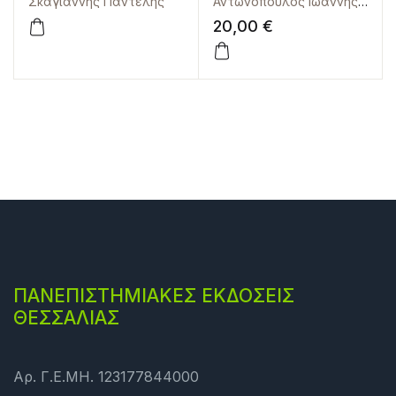
Σκάγιαννης Παντελής
Αντωνόπουλος Ιωάννης,
,
Λαγ
και εννέα
20,00
€
επιχειρηματικές
ιστορίες
ΠΑΝΕΠΙΣΤΗΜΙΑΚΕΣ ΕΚΔΟΣΕΙΣ
ΘΕΣΣΑΛΙΑΣ
Αρ. Γ.Ε.ΜΗ. 123177844000