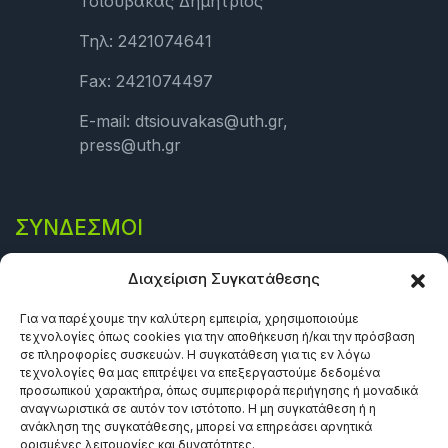
Τσιουβάκας Δημήτριος
Τηλ: 2421074641
Fax: 2421074497
E-mail: dtsiouvakas@uth.gr,
press@uth.gr
ΣΎΝΔΕΣΜΟΙ
Πολιτική Απορρήτου
Διαχείριση Συγκατάθεσης
Όροι και προϋποθέσεις
Για να παρέχουμε την καλύτερη εμπειρία, χρησιμοποιούμε
τεχνολογίες όπως cookies για την αποθήκευση ή/και την πρόσβαση
Πολιτική Cookies (ΕΕ)
σε πληροφορίες συσκευών. Η συγκατάθεση για τις εν λόγω
τεχνολογίες θα μας επιτρέψει να επεξεργαστούμε δεδομένα
προσωπικού χαρακτήρα, όπως συμπεριφορά περιήγησης ή μοναδικά
αναγνωριστικά σε αυτόν τον ιστότοπο. Η μη συγκατάθεση ή η
ανάκληση της συγκατάθεσης, μπορεί να επηρεάσει αρνητικά
ορισμένες λειτουργίες και δυνατότητες.