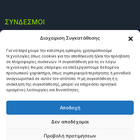
ΣΎΝΔΕΣΜΟΙ
Πολιτική Απορρήτου
Διαχείριση Συγκατάθεσης
Όροι και προϋποθέσεις
Για να παρέχουμε την καλύτερη εμπειρία, χρησιμοποιούμε
τεχνολογίες όπως cookies για την αποθήκευση ή/και την πρόσβαση
Πολιτική Cookies (ΕΕ)
σε πληροφορίες συσκευών. Η συγκατάθεση για τις εν λόγω
τεχνολογίες θα μας επιτρέψει να επεξεργαστούμε δεδομένα
προσωπικού χαρακτήρα, όπως συμπεριφορά περιήγησης ή μοναδικά
αναγνωριστικά σε αυτόν τον ιστότοπο. Η μη συγκατάθεση ή η
ανάκληση της συγκατάθεσης, μπορεί να επηρεάσει αρνητικά
ορισμένες λειτουργίες και δυνατότητες.
Αποδοχή
Δεν αποδέχομαι
©2024 Πανεπιστημιακές Εκδόσεις Θεσσαλία. All rights
Προβολή προτιμήσεων
reserved