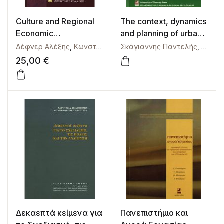
Culture and Regional
The context, dynamics
Economic
and planning of urban
Development in
development: a
Δέφνερ Αλέξης
,
Κωνσταντακόπουλος Δημήτριος
Σκάγιαννης Παντελής
,
Ψυχάρης 
,
Ψυχάρ
Europe: Cultural,
collection of papers
25,00
€
political and social
perspectives
Δεκαεπτά κείμενα για
Πανεπιστήμιο και