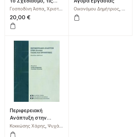
το Σχεδιασμό, τις
Αγορά Εργασίας
Πόλεις και την
Γοσποδίνη Άσπα
,
Χριστοπούλου Όλγα
Οικονόμου Δημήτριος
,
Ψυχάρης Ιωάννης
,
Πετράκ
Ανάπτυξη
20,00
€
Περιφερειακή
Ανάπτυξη στην
Ελλάδα – Τάσεις και
Κοκκώσης Χάρης
,
Ψυχάρης Ιωάννης
Προοπτικές