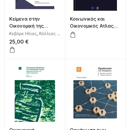
Κείμενα στην
Κοινωνικός και
Οικονομική της
Οικονομικός Ατλας
Άμυνας και της
της Ελλάδας – Τόμος
Κεβόρκ Ηλίας
,
Κόλλιας Χρήστος
Ασφάλειας
1ος: Οι Πόλεις
25,00
€