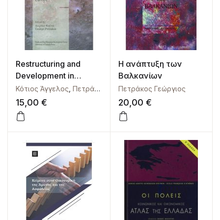
Restructuring and
Η ανάπτυξη των
Development in
Βαλκανίων
Southeastern Europe
Κότιος Άγγελος
,
Πετράκος Γεώργιος
Πετράκος Γεώργιος
15,00
€
20,00
€