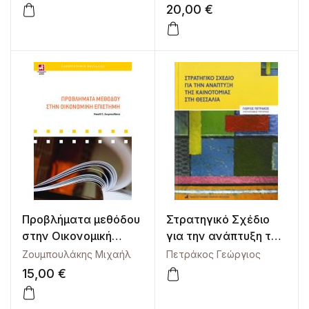
και εννέα
20,00
€
επιχειρηματικές
ιστορίες
Προβλήματα μεθόδου
Στρατηγικό Σχέδιο
στην Οικονομική
για την ανάπτυξη της
Επιστήμη
καινοτομίας στη
Ζουμπουλάκης Μιχαήλ
Πετράκος Γεώργιος
Θεσσαλίας
15,00
€