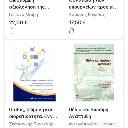
Οικονομική
Οργάνωση των
αξιολόγηση της
υπουργείων προς μία
Τεχνολογίας Υγείας
συνεκτική δημόσια
Γείτονα Μαίρη
Λάμπρος Καφίδας
– Φαρμακοοικονομία
διοίκηση
22,00
€
17,50
€
και Λήψη Αποφάσεων
Πάθος, επιμονή και
Πήλιο και Βιώσιμη
διορατικότητα. Εννέα
Ανάπτυξη
παράθυρα ευκαιρίας
Σκάγιαννης Παντελής
Αντωνόπουλος Ιωάννης,
,
Λαγ