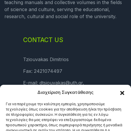
teaching manuals and collective volumes in the fields
of science and culture, serving the educational,
research, cultural and social role of the university.
CONTACT US
Tziouvakas Dimitrios
Fax: 2421074497
E-mail: dtsiouvakas@uth.gr,
press@uth.gr
Διαχείριση Συγκατάθεσης
Για να παρέχουμε την καλύτερη εμπειρία, χρησιμοποιούμε
τεχνολογίες όπως cookies για την αποθήκευση ή/και την πρόσβαση
LINKS
σε πληροφορίες συσκευών. Η συγκατάθεση για τις εν λόγω
τεχνολογίες θα μας επιτρέψει να επεξεργαστούμε δεδομένα
προσωπικού χαρακτήρα, όπως συμπεριφορά περιήγησης ή μοναδικά
αναγνωριστικά σε αυτόν τον ιστότοπο. Η μη συγκατάθεση ή η