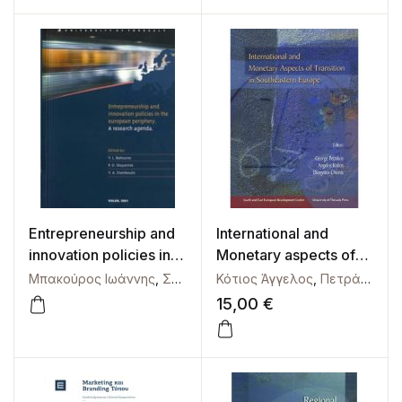
Nexus for a low-
carbon Economy in
Europe & beyond, 4
June 2025, Brussels,
Belgium
Entrepreneurship and
International and
innovation policies in
Monetary aspects of
the European
Transition in
Μπακούρος Ιωάννης
,
Σκάγιαννης Παντελής
Κότιος Άγγελος
,
Σταμπουλής Γ
,
Πετράκος Γεώργιος
periphery. A research
Southeastern Europe
15,00
€
agenda