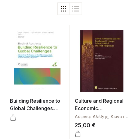
Building Resilience to
Culture and Regional
Global Challenges:
Economic
Book of Abstracts of
Development in
Δέφνερ Αλέξης
,
Κωνσταντακόπουλος Δημήτριος
the International
Europe: Cultural,
25,00
€
Conference on the
political and social
Water-Energy-Food
perspectives