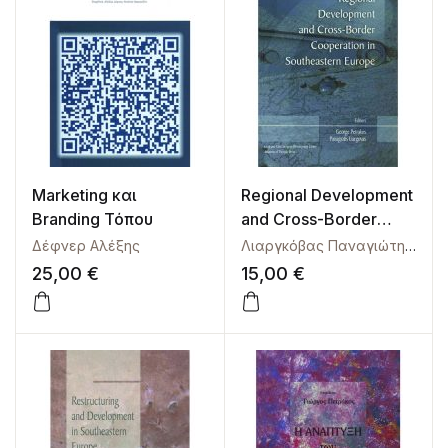
Marketing και
Regional Development
Branding Τόπου
and Cross-Border
Cooperation in
Δέφνερ Αλέξης
Λιαργκόβας Παναγιώτης
,
Πετ
Southeastern Europe
25,00
€
15,00
€