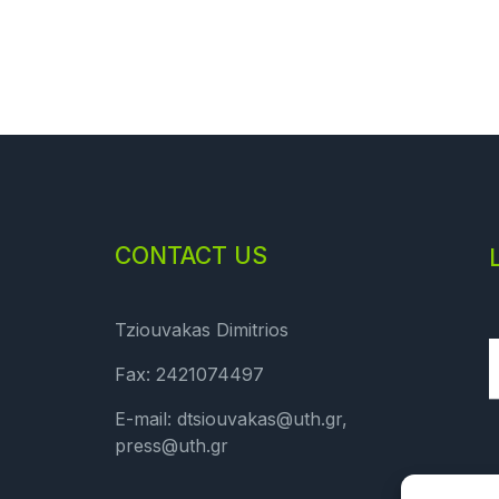
CONTACT US
Tziouvakas Dimitrios
Fax: 2421074497
E-mail: dtsiouvakas@uth.gr,
press@uth.gr