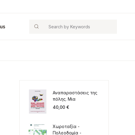
Search
 us
Αναπαραστάσεις της
πόλης. Μια
παιδαγωγική για την
40,00
€
κατάκτηση της πόλης
Χωροταξία -
Πολεοδομία -