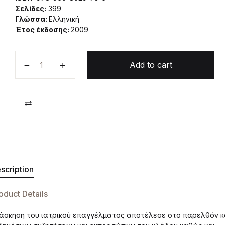
Σελίδες:
399
Γλώσσα:
Ελληνική
Έτος έκδοσης:
2009
Ιατρική Ευθύνη και Ηθική quantity
Add to cart
Compare
scription
oduct Details
 άσκηση του ιατρικού επαγγέλματος αποτέλεσε στο παρελθόν κ