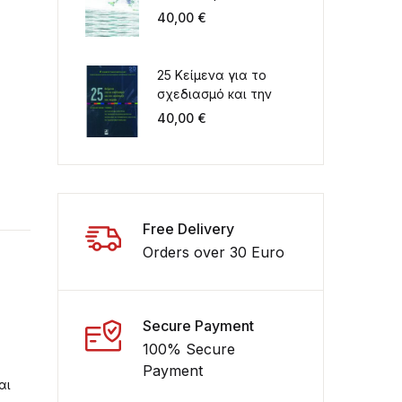
Περιβάλλον στον 21ο
40,00
€
αιώνα. Ελλάδα -
Μεσόγειος
25 Κείμενα για το
σχεδιασμό και την
ανάπτυξη του χώρου
40,00
€
Συλλογικός τόμος για
τα 20 χρόνια
λειτουργίας του
ΤΜΧΠΠΑ
Free Delivery
Orders over 30 Euro
Secure Payment
100% Secure
Payment
αι