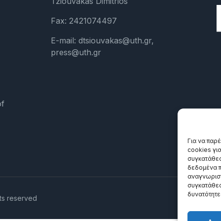
Tziouvakas Dimitrios
Fax: 2421074497
E-mail: dtsiouvakas@uth.gr,
press@uth.gr
of
Για να παρ
cookies γι
συγκατάθεσ
δεδομένα π
αναγνωριστ
συγκατάθεσ
δυνατότητε
ts reserved