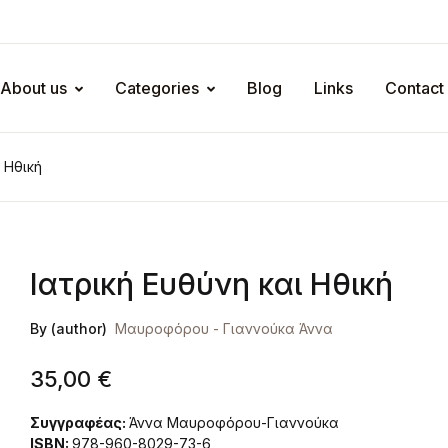
About us
Categories
Blog
Links
Contact
 Ηθική
Ιατρική Ευθύνη και Ηθική
By (author)
Μαυροφόρου - Γιαννούκα Άννα
35,00
€
Συγγραφέας:
Άννα Μαυροφόρου-Γιαννούκα
ISBN:
978-960-8029-73-6