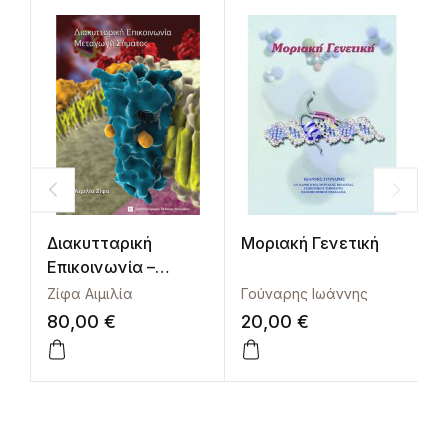
Διακυτταρική
Μοριακή Γενετική
Α
Επικοινωνία –
δ
Μεταγωγή Σήματος
λ
Ζίφα Αιμιλία
Γούναρης Ιωάννης
80,00
€
20,00
€
1