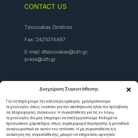
CONTACT US
Tziouvakas Dimitrios
Fax: 2421074497
E-mail: dtsiouvakas@uth.gr,
press@uth.gr
LINKS
Διαχείριση Συγκατάθεσης
Για να παρέχουμε την καλύτερη εμπειρία, χρησιμοποιούμε
τεχνολογίες όπως cookies για την αποθήκευση ή/και την πρόσβαση
σε πληροφορίες συσκευών. Η συγκατάθεση για τις εν λόγω
τεχνολογίες θα μας επιτρέψει να επεξεργαστούμε δεδομένα
προσωπικού χαρακτήρα, όπως συμπεριφορά περιήγησης ή μοναδικά
αναγνωριστικά σε αυτόν τον ιστότοπο. Η μη συγκατάθεση ή η
ανάκληση της συγκατάθεσης, μπορεί να επηρεάσει αρνητικά