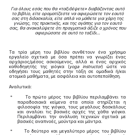
Για όλους εσάς που θα «ταξιδέψετε» διαβάζοντας αυτό
το βιβλίο, είτε οραματίζεστε να αφιερώσετε τον εαυτό
σας στη διδασκαλία, είτε απλά να μάθετε για χάρη της
γνώσης, της πρακτικής, και της αγάπης για τον εαυτό
σας, θα ανακαλύψετε ότι πραγματικά άξιζε ο χρόνος που
αφιερώσατε σε αυτό το ταξίδι…
Τα τρία μέρη του βιβλίου συνθέτουν ένα χρήσιμο
εργαλείο σχετικά με όσα πρέπει να γνωρίζει ένας
αρχάριος/μέσος ασκούμενος, αλλά κι ένας αρχικός
καθοδηγητής της γιόγκα (
yoga
instructor
) ώστε να
οδηγήσει τους μαθητές στην τάξη σε ομαδικά ή/και
ατομικά μαθήματα, με ασφάλεια και αυτοπεποίθηση.
Αναλυτικά:
Το πρώτο μέρος του βιβλίου περιλαμβάνει τα
*
παραδοσιακά κείμενα στα οποία στηρίζεται η
φιλοσοφία της γιόγκα, τους μεγάλους δασκάλους
και αναλύει τις βασικές αρχές της χάθα γιόγκα.
Περιλαμβάνει την ανάλυση τεχνικών σχετικά με
βασικές αναπνοές, μούντρα και μάντρα.
Το δεύτερο και μεγαλύτερο μέρος του βιβλίου
*