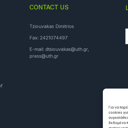
CONTACT US
Tziouvakas Dimitrios
Fax: 2421074497
E-mail: dtsiouvakas@uth.gr,
press@uth.gr
of
Για να παρ
cookies γι
συγκατάθεσ
δεδομένα π
αναγνωριστ