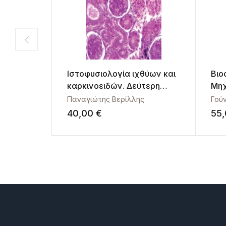
Ιστοφυσιολογία ιχθύων και
Βιο
καρκινοειδών. Δεύτερη
Μηχ
έκδοση, αναθεωρημένη και
Με
Παναγιώτης Βερίλλης
Γού
εμπλουτισμένη
40,00
€
55