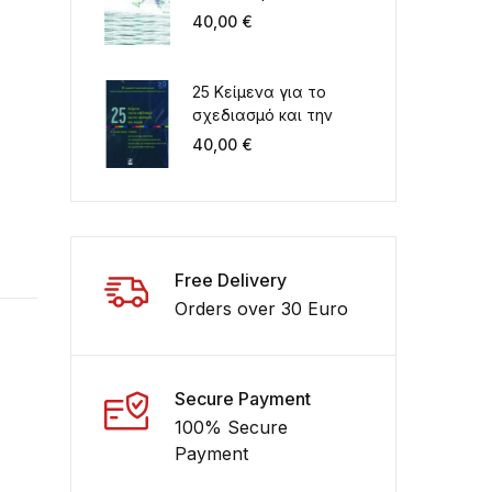
Περιβάλλον στον 21ο
40,00
€
αιώνα. Ελλάδα -
Μεσόγειος
25 Κείμενα για το
σχεδιασμό και την
ανάπτυξη του χώρου
40,00
€
Συλλογικός τόμος για
τα 20 χρόνια
λειτουργίας του
ΤΜΧΠΠΑ
Free Delivery
Orders over 30 Euro
Secure Payment
100% Secure
Payment