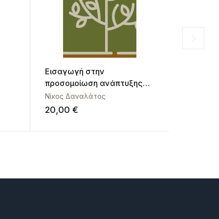
Εισαγωγή στην
Μοριακές
προσομοίωση ανάπτυξης
βιοχημικ
καλλιεργειών. Θεωρία και
την εξέλ
Νίκος Δαναλάτος
Γούναρης
ασκήσεις
οργανισ
20,00
€
50,00
€