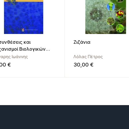
συνθέσεις και
Ζιζάνια
ανισμοί Βιολογικών
τατροπών
ναρης Ιωάννης
Λόλας Πέτρος
,00
€
30,00
€