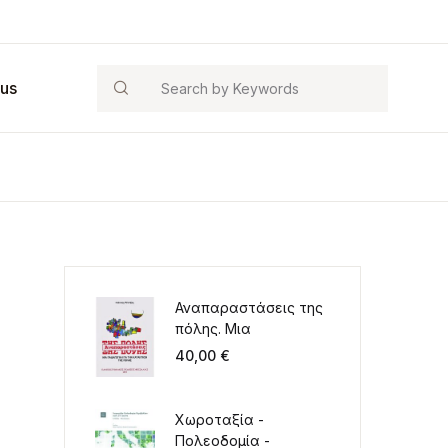
Search
 us
Αναπαραστάσεις της
πόλης. Μια
παιδαγωγική για την
40,00
€
κατάκτηση της πόλης
Χωροταξία -
Πολεοδομία -