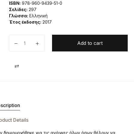
ISBN:
978-960-9439-51-0
Σελίδες:
297
Γλώσσα:
Ελληνική
Έτος έκδοσης:
2017
Ιστοφυσιολογία Ιχθύων και Καρκινοειδών quantity
Add to cart
Compare
scription
oduct Details
ών δημιουργήθηκε για τις ανάγκες όλων όσων θέλουν να