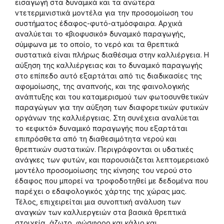
εισαγωγή στα δυναμικά και τα ανώτερα
ντετερμινιστικά μοντέλα για την προσομοίωση του
συστήματος έδαφος-φυτό-ατμόσφαιρα. Αρχικά
αναλύεται το «βιοφυσικό» δυναμικό παραγωγής,
σύμφωνα με το οποίο, το νερό και τα θρεπτικά
συστατικά είναι πλήρως διαθέσιμα στην καλλιέργεια. Η
αύξηση της καλλιέργειας και το δυναμικό παραγωγής
στο επίπεδο αυτό εξαρτάται από τις διαδικασίες της
αφομοίωσης, της αναπνοής, και της φαινολογικής
ανάπτυξης και του καταμερισμού των φωτοσυνθετικών
παραγώγων για την αύξηση των διαφορετικών φυτικών
οργάνων της καλλιέργειας. Στη συνέχεια αναλύεται
το «εφικτό» δυναμικό παραγωγής που εξαρτάται
επιπρόσθετα από τη διαθεσιμότητα νερού και
θρεπτικών συστατικών. Περιγράφονται οι υδατικές
ανάγκες των φυτών, και παρουσιάζεται λεπτομερειακό
μοντέλο προσομοίωσης της κίνησης του νερού στο
έδαφος που μπορεί να τροφοδοτηθεί με δεδομένα που
παρέχει ο εδαφολογικός χάρτης της χώρας μας.
Τέλος, επιχειρείται μια συνοπτική ανάλυση των
αναγκών των καλλιεργειών στα βασικά θρεπτικά
στοιχεία, άζωτο, φώσφορο και κάλιο και