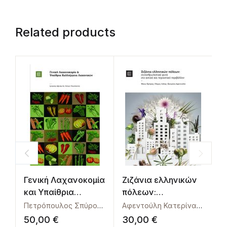
Related products
Γενική Λαχανοκομία
Ζιζάνια ελληνικών
Υ
και Υπαίθρια
πόλεων:
Ε
Καλλιέργεια
συνανθρωπιστικά
Πετρόπουλος Σπύρος
,
Χα Ιμπραχίμ Αβραάμ
Αφεντούλη Κατερίνα
,
Κρίγκα
Λαχανικών
φυτά στο αστικό και
50,00
€
30,00
€
2