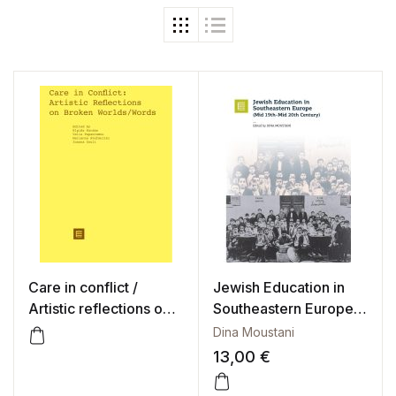
Care in conflict /
Jewish Education in
Artistic reflections on
Southeastern Europe
broken worlds / words
(Mid 19th-Mid 20th
Dina Moustani
(e-book)
Century)
13,00
€