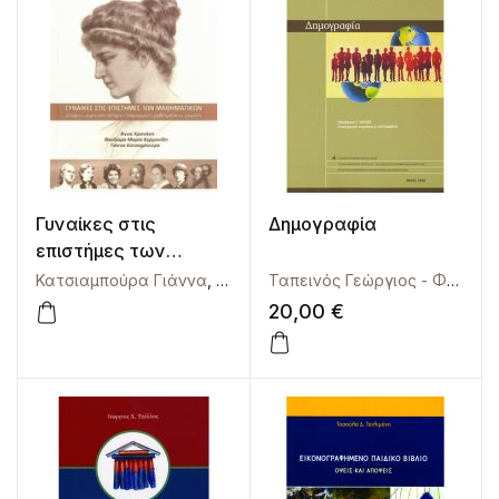
Γυναίκες στις
Δημογραφία
επιστήμες των
Μαθηματικών.
Κατσιαμπούρα Γιάννα
,
Κερμανίδη Θεοδώρα-Μαρία
,
Χρονάκ
Ταπεινός Γεώργιος - Φώτιος
Ιστορίες ζωής και
20,00
€
ιστορίες παραγωγής
μαθηματικής γνώσης