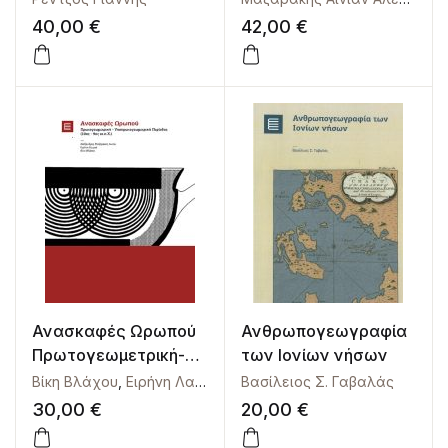
κατάκτηση της πόλης
40,00
€
42,00
€
Ανασκαφές Ωρωπού
Ανθρωπογεωγραφία
Πρωτογεωμετρική-
των Ιονίων νήσων
Υποπρωτογεωμετρικ
Βίκη Βλάχου
,
Ειρήνη Λαιμού
,
Μαζαράκης Αινιάν Αλέξανδρο
Βασίλειος Σ. Γαβαλάς
ή Περίοδος (10ος –
30,00
€
20,00
€
9ος αι. π.Χ.)