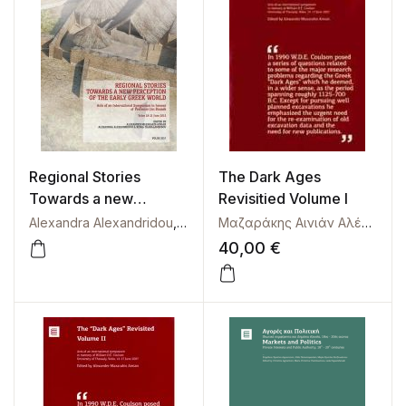
Regional Stories
The Dark Ages
Towards a new
Revisitied Volume I
Perception of the Early
Alexandra Alexandridou
,
Xenia Charalambidou
,
Μαζαράκης Αι
Μαζαράκης Αινιάν Αλέξανδρος
Greek World
40,00
€