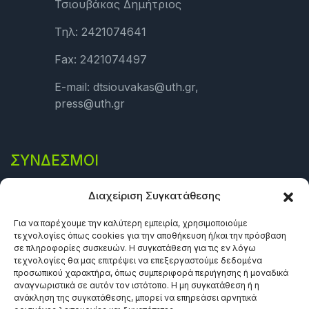
Τσιουβάκας Δημήτριος
Τηλ: 2421074641
Fax: 2421074497
E-mail: dtsiouvakas@uth.gr,
press@uth.gr
ΣΎΝΔΕΣΜΟΙ
Πολιτική Απορρήτου
Διαχείριση Συγκατάθεσης
Όροι και προϋποθέσεις
Για να παρέχουμε την καλύτερη εμπειρία, χρησιμοποιούμε
τεχνολογίες όπως cookies για την αποθήκευση ή/και την πρόσβαση
Πολιτική Cookies (ΕΕ)
σε πληροφορίες συσκευών. Η συγκατάθεση για τις εν λόγω
τεχνολογίες θα μας επιτρέψει να επεξεργαστούμε δεδομένα
προσωπικού χαρακτήρα, όπως συμπεριφορά περιήγησης ή μοναδικά
αναγνωριστικά σε αυτόν τον ιστότοπο. Η μη συγκατάθεση ή η
ανάκληση της συγκατάθεσης, μπορεί να επηρεάσει αρνητικά