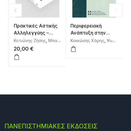
Πρακτικές Αστικής
Περιφερειακή
Σ
Αλληλεγγύης –
Ανάπτυξη στην
γ
Practices of Urban
Ελλάδα – Τάσεις και
τ
Κοτιώνης Ζήσης
,
Μπαρκούτα Ιωάννα
Κοκκώσης Χάρης
,
Ψυχάρης Ιωάννης
Π
Solidarity
Προοπτικές
σ
20,00
€
ΠΑΝΕΠΙΣΤΗΜΙΑΚΕΣ ΕΚΔΟΣΕΙΣ